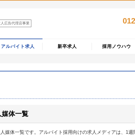
012
求人広告代理店事業
アルバイト求人
新卒求人
採用ノウハウ
人媒体一覧
人媒体一覧です。アルバイト採用向けの求人メディアは、1週