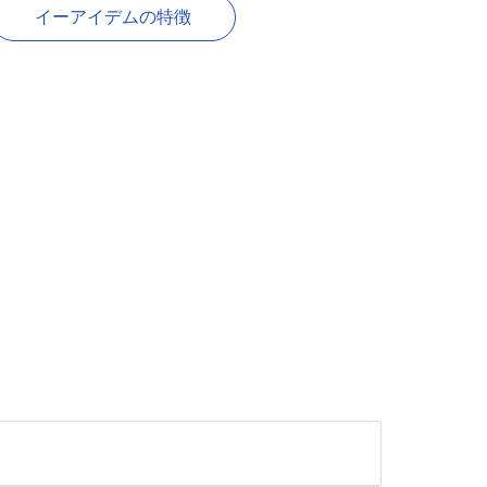
イーアイデムの特徴