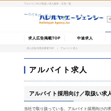
アルバイト向け取扱い求人媒体・広告一覧
求人広告掲載TOP
中途求人
求人広告代理店事業TOP
アルバイト求人
アルバイト求人
アルバイト採用向け／取扱い求
当社で取り扱っている、アルバイト採用向けの求