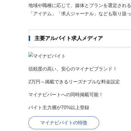
地域や職種に応じて、媒体とプランを選定される
「アイデム」「求人ジャーナル」なども取り扱
主要アルバイト求人メディア
信頼度の高い、安心のマイナビブランド！
2万円～掲載できるリーズナブルな料金設定
マイナビパートへの同時掲載可能！
バイト主力層が70%以上登録
マイナビバイトの特徴