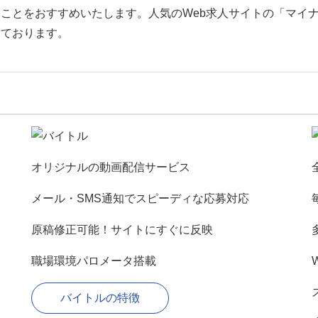
ことをおすすめいたします。人気のWeb求人サイトの「マイ
っております。
オリジナルの動画配信サービス
メール・SMS通知でスピーディな応募対応
原稿修正可能！サイトにすぐに反映
職場環境パロメータ搭載
バイトルの特徴