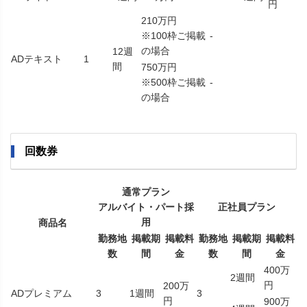
円
210万円
※100枠ご掲載
-
の場合
12週
ADテキスト
1
間
750万円
※500枠ご掲載
-
の場合
回数券
通常プラン
アルバイト・パート採
正社員プラン
用
商品名
勤務地
掲載期
掲載料
勤務地
掲載期
掲載料
数
間
金
数
間
金
400万
2週間
円
200万
ADプレミアム
3
1週間
3
円
900万