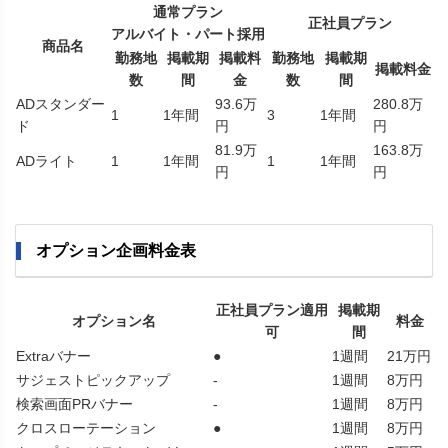
通常プラン
正社員プラン
アルバイト・パート採用
商品名
勤務地
掲載期
掲載料
勤務地
掲載期
掲載料金
数
間
金
数
間
ADスタンダー
93.6万
280.8万
1
1年間
3
1年間
ド
円
円
81.9万
163.8万
ADライト
1
1年間
1
1年間
円
円
オプション企画料金表
正社員プラン適用
掲載期
オプション名
料金
可
間
Extraバナー
●
1週間
21万円
サジェストピックアップ
-
1週間
8万円
検索画面PRバナー
-
1週間
8万円
クロスローテーション
●
1週間
8万円