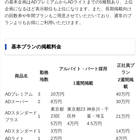
の基本企画はADプレミアムからADライトまでの5種類あり、上位
企画になるほど表示順位も上位になります。また、長期掲載向け
の回数券や年間プランもご用意させていただいており、通常のプ
ランよりもお得にご利用いただけます。
基本プランの掲載料金
正社員プ
アルバイト・パート採用
ラン
勤務
商品名
地数
2週間掲
1週間掲載
載
ADプレミアム
3
20万円
40万円
ADスーパー
2
8万円
30万円
東京都
東京都23
神奈川・千
ADスタンダード
23区
区外
葉・埼玉
1
21万円
プラス
5万円
4万円
4.5万円
ADスタンダード
1
3万円
14万円
ADライト
1
2万円
8万円