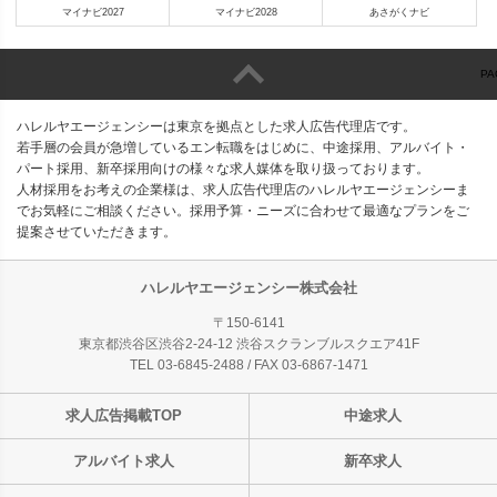
マイナビ2027
マイナビ2028
あさがくナビ
PA
ハレルヤエージェンシーは東京を拠点とした求人広告代理店です。
若手層の会員が急増しているエン転職をはじめに、中途採用、アルバイト・
パート採用、新卒採用向けの様々な求人媒体を取り扱っております。
人材採用をお考えの企業様は、求人広告代理店のハレルヤエージェンシーま
でお気軽にご相談ください。採用予算・ニーズに合わせて最適なプランをご
提案させていただきます。
ハレルヤエージェンシー株式会社
〒150-6141
東京都渋谷区渋谷2-24-12 渋谷スクランブルスクエア41F
TEL 03-6845-2488 / FAX 03-6867-1471
求人広告掲載TOP
中途求人
アルバイト求人
新卒求人