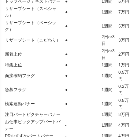
トップページテキストバナー
●
1週間
5万円
リザーブシート（スペシャ
●
1週間
7万円
ル）
リザーブシート（ベーシッ
●
1週間
5万円
ク）
2日or3
リザーブシート（こだわり）
●
3万円
日
2日or3
新着上位
●
2万円
日
特集上位
●
1週間
1万円
0.5万
面接確約フラグ
●
1週間
円
0.2万
急募フラグ
●
1週間
円
0.5万
検索連動バナー
●
1週間
円
注目パートピクチャーバナー
-
1週間
8万円
お仕事ピックアップパートバ
-
1週間
4万円
ナー
PRおすすめパートバナー
-
1週間
4万円