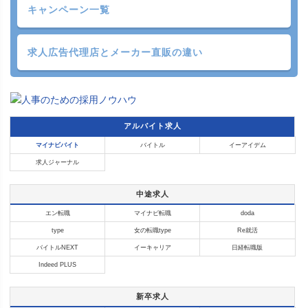
キャンペーン一覧
求人広告代理店と
メーカー直販の違い
アルバイト求人
マイナビバイト
バイトル
イーアイデム
求人ジャーナル
中途求人
エン転職
マイナビ転職
doda
type
女の転職type
Re就活
バイトルNEXT
イーキャリア
日経転職版
Indeed PLUS
新卒求人