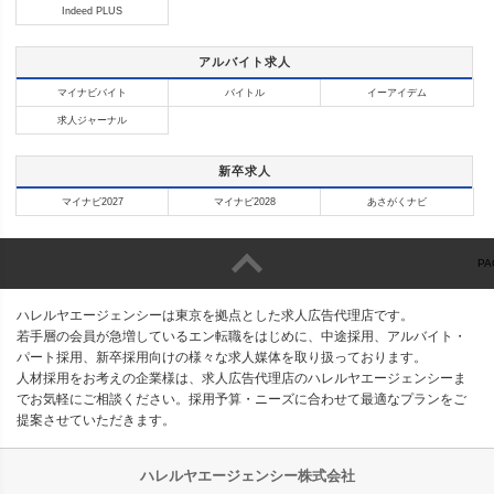
Indeed PLUS
アルバイト求人
マイナビバイト
バイトル
イーアイデム
求人ジャーナル
新卒求人
マイナビ2027
マイナビ2028
あさがくナビ
PA
ハレルヤエージェンシーは東京を拠点とした求人広告代理店です。
若手層の会員が急増しているエン転職をはじめに、中途採用、アルバイト・
パート採用、新卒採用向けの様々な求人媒体を取り扱っております。
人材採用をお考えの企業様は、求人広告代理店のハレルヤエージェンシーま
でお気軽にご相談ください。採用予算・ニーズに合わせて最適なプランをご
提案させていただきます。
ハレルヤエージェンシー株式会社