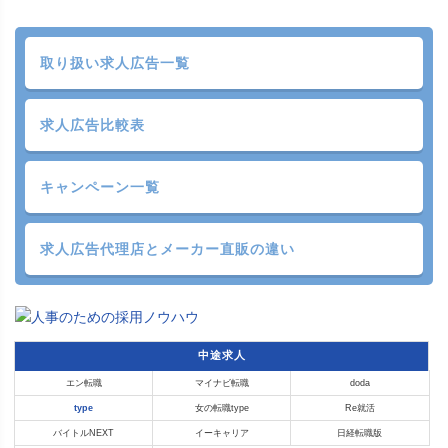
取り扱い求人広告一覧
求人広告比較表
キャンペーン一覧
求人広告代理店と
メーカー直販の違い
中途求人
エン転職
マイナビ転職
doda
type
女の転職type
Re就活
バイトルNEXT
イーキャリア
日経転職版