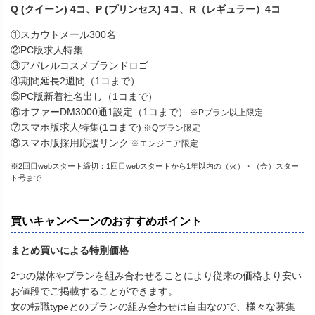
Q (クイーン) 4コ、P (プリンセス) 4コ、R（レギュラー）4コ
①スカウトメール300名
②PC版求人特集
③アパレルコスメブランドロゴ
④期間延長2週間（1コまで）
⑤PC版新着社名出し（1コまで）
⑥オファーDM3000通1設定（1コまで）
※Pプラン以上限定
⑦スマホ版求人特集(1コまで)
※Qプラン限定
⑧スマホ版採用応援リンク
※エンジニア限定
※2回目webスタート締切：1回目webスタートから1年以内の（火）・（金）スター
ト号まで
買いキャンペーンのおすすめポイント
まとめ買いによる特別価格
2つの媒体やプランを組み合わせることにより従来の価格より安い
お値段でご掲載することができます。
女の転職typeとのプランの組み合わせは自由なので、様々な募集