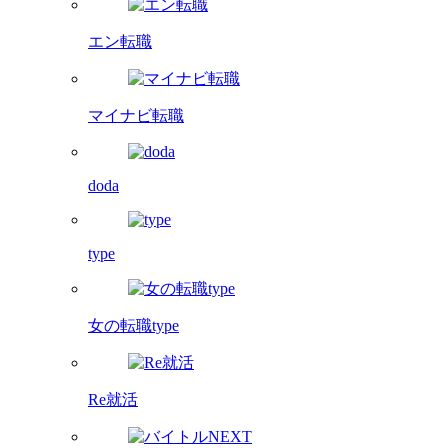
エン転職
マイナビ転職
doda
type
女の転職type
Re就活