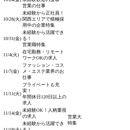
営業の仕事
未経験から正社員！
10/28(火)
関西エリアで積極採
用中の企業特集
未経験から活躍でき
10/31(金)
る！
営業職特集
在宅勤務・リモート
11/4(火)
ワークOKの求人
ファッション・コス
11/7(金)
メ・エステ業界のお
仕事
プライベートも充
実！
11/11(火)
年間休日120日以上の
求人
未経験OK！人柄重視
11/14(金)
の求人
営業大
特集
未経験から活躍でき
11/18(火)
る！