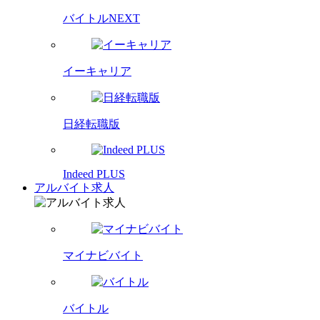
バイトルNEXT
イーキャリア
日経転職版
Indeed PLUS
アルバイト求人
マイナビバイト
バイトル