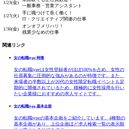
1/23(金)
一般事務・営業アシスタント
手に職つけて長く働く！
1/27(火)
IT・クリエイティブ関連の仕事
オンオフメリハリ！
1/30(金)
残業少なめの仕事
関連リンク
女の転職type 特徴
女の転職typeは女性登録者がほぼ100%を占め、女性の
社員募集に圧倒的な強みがあるのが特徴です。また、
来場者の半数以上が20代の女性限定転職イベントも定
期的に開催されているため、積極的に女性採用を行い
たい企業様におすすめの求人サイトです。
女の転職type 基本企画
女の転職typeの基本企画をご紹介しています。4種類の
基本企画があり、上位企画ほど求人検索一覧の表示順