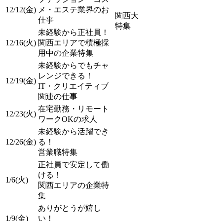
12/12(金)
メ・エステ業界のお
関西大
仕事
特集
未経験から正社員！
12/16(火)
関西エリアで積極採
用中の企業特集
未経験からでもチャ
レンジできる！
12/19(金)
IT・クリエイティブ
関連の仕事
在宅勤務・リモート
12/23(火)
ワークOKの求人
未経験から活躍でき
12/26(金)
る！
営業職特集
正社員で安定して働
ける！
1/6(火)
関西エリアの企業特
集
ありがとうが嬉し
1/9(金)
い！