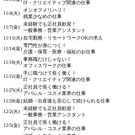
IT・クリエイティブ関連の仕事
オンオフメリハリ！
11/4(火)
残業少なめの仕事
未経験でも正社員歓迎！
11/7(金)
一般事務・営業アシスタント
11/11(火)
在宅勤務・リモートワークOKの求人
専門性が身につく！
11/14(金)
介護・保育・医療・福祉のお仕事
事務職だけじゃない！
11/18(火)
オフィスワークの仕事
手に職つけて長く働く！
11/21(金)
IT・クリエイティブ関連の仕事
正社員で長く働ける！
11/25(火)
アパレル・コスメ業界の仕事
11/28(金)
結婚・出産後も安心して続けられる仕事
未経験でも正社員歓迎！
12/2(火)
一般事務・営業アシスタント
正社員で長く働ける！
12/5(金)
アパレル・コスメ業界の仕事